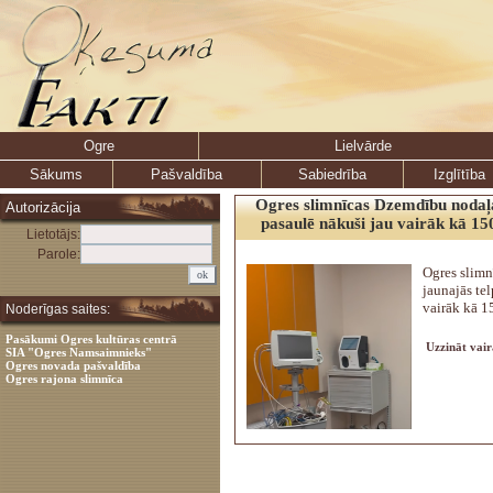
Ogre
Lielvārde
Sākums
Pašvaldība
Sabiedrība
Izglītība
Ogres slimnīcas Dzemdību nodaļa
Autorizācija
pasaulē nākuši jau vairāk kā 15
Lietotājs:
Parole:
Ogres slim
jaunajās te
vairāk kā 1
Noderīgas saites:
Pasākumi Ogres kultūras centrā
Uzzināt vair
SIA "Ogres Namsaimnieks"
Ogres novada pašvaldība
Ogres rajona slimnīca