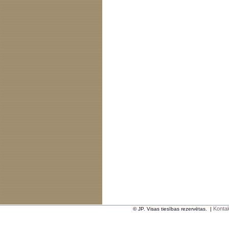
Kontak
© JP. Visas tiesības rezervētas.
|