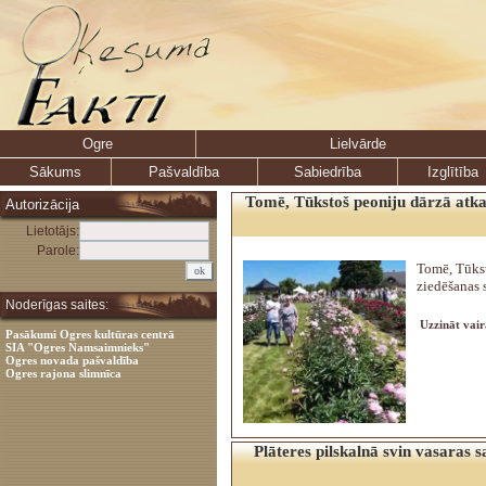
Ogre
Lielvārde
Sākums
Pašvaldība
Sabiedrība
Izglītība
Tomē, Tūkstoš peoniju dārzā atkal
Autorizācija
Lietotājs:
Parole:
Tomē, Tūkst
ziedēšanas 
Noderīgas saites:
Uzzināt vair
Pasākumi Ogres kultūras centrā
SIA "Ogres Namsaimnieks"
Ogres novada pašvaldība
Ogres rajona slimnīca
Plāteres pilskalnā svin vasaras s