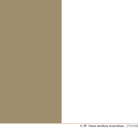
Kontak
© JP. Visas tiesības rezervētas.
|