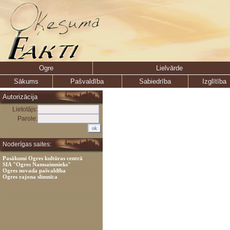
Ogre
Lielvārde
Sākums
Pašvaldība
Sabiedrība
Izglītība
Autorizācija
Lietotājs:
Parole:
Noderīgas saites:
Pasākumi Ogres kultūras centrā
SIA "Ogres Namsaimnieks"
Ogres novada pašvaldība
Ogres rajona slimnīca