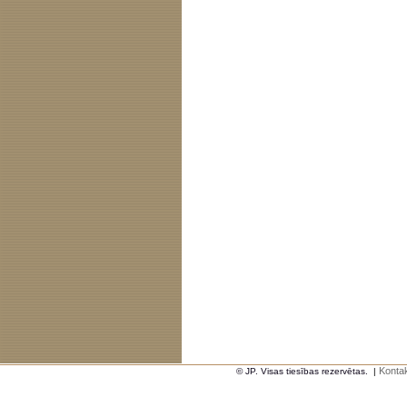
Kontak
© JP. Visas tiesības rezervētas.
|