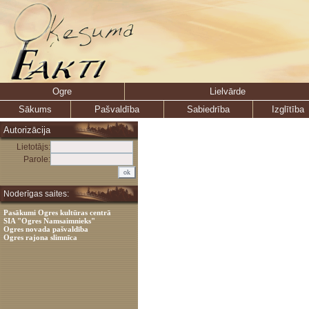
Ogre
Lielvārde
Sākums
Pašvaldība
Sabiedrība
Izglītība
Autorizācija
Lietotājs:
Parole:
Noderīgas saites:
Pasākumi Ogres kultūras centrā
SIA "Ogres Namsaimnieks"
Ogres novada pašvaldība
Ogres rajona slimnīca