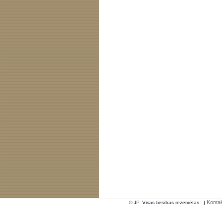
Kontak
© JP. Visas tiesības rezervētas.
|