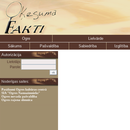
Ogre
Lielvārde
Sākums
Pašvaldība
Sabiedrība
Izglītība
Autorizācija
Lietotājs:
Parole:
Noderīgas saites:
Pasākumi Ogres kultūras centrā
SIA "Ogres Namsaimnieks"
Ogres novada pašvaldība
Ogres rajona slimnīca