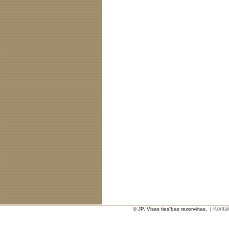
Kontak
© JP. Visas tiesības rezervētas.
|