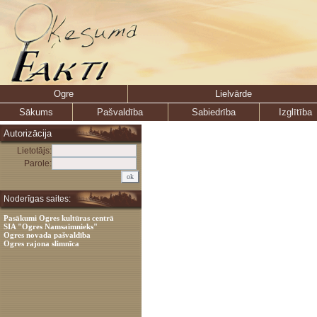
Ogre
Lielvārde
Sākums
Pašvaldība
Sabiedrība
Izglītība
Autorizācija
Lietotājs:
Parole:
Noderīgas saites:
Pasākumi Ogres kultūras centrā
SIA "Ogres Namsaimnieks"
Ogres novada pašvaldība
Ogres rajona slimnīca