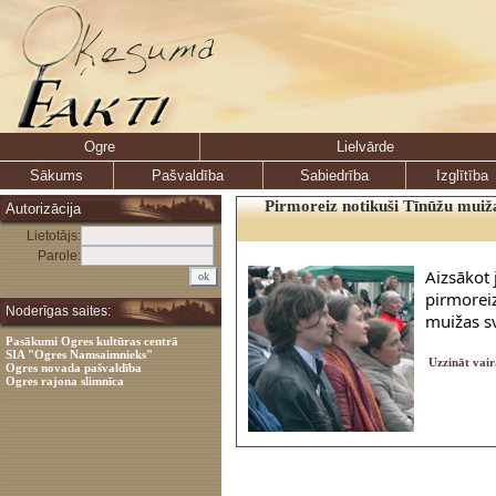
Ogre
Lielvārde
Sākums
Pašvaldība
Sabiedrība
Izglītība
Pirmoreiz notikuši Tīnūžu muiža
Autorizācija
Lietotājs:
Parole:
Aizsākot 
pirmoreiz
Noderīgas saites:
muižas sv
Pasākumi Ogres kultūras centrā
SIA "Ogres Namsaimnieks"
Uzzināt vair
Ogres novada pašvaldība
Ogres rajona slimnīca