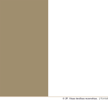
Kontak
© JP. Visas tiesības rezervētas.
|