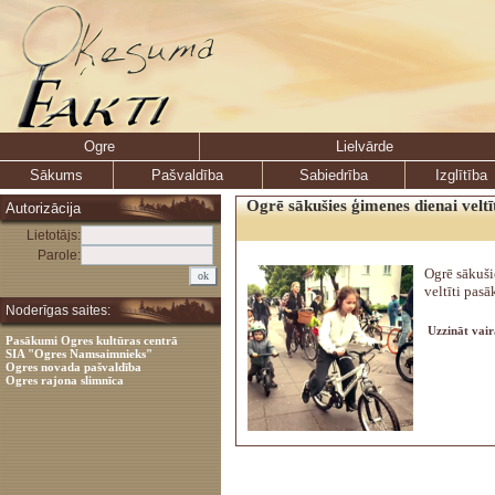
Ogre
Lielvārde
Sākums
Pašvaldība
Sabiedrība
Izglītība
Ogrē sākušies ģimenes dienai veltī
Autorizācija
Lietotājs:
Parole:
Ogrē sākuši
veltīti pas
Noderīgas saites:
Uzzināt vair
Pasākumi Ogres kultūras centrā
SIA "Ogres Namsaimnieks"
Ogres novada pašvaldība
Ogres rajona slimnīca