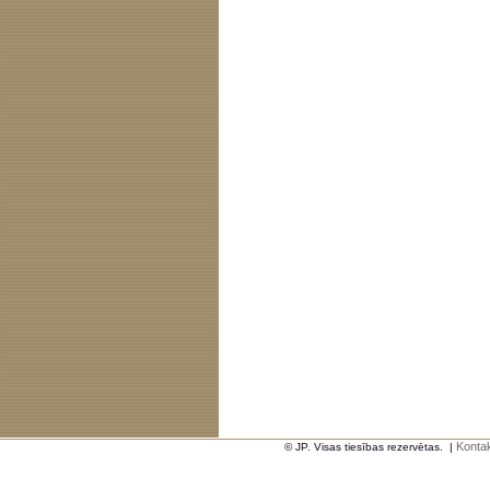
Kontak
© JP. Visas tiesības rezervētas.
|