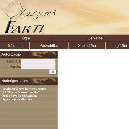
Ogre
Lielvārde
Sākums
Pašvaldība
Sabiedrība
Izglītība
Autorizācija
Lietotājs:
Parole:
Noderīgas saites:
Pasākumi Ogres kultūras centrā
SIA "Ogres Namsaimnieks"
Ogres novada pašvaldība
Ogres rajona slimnīca