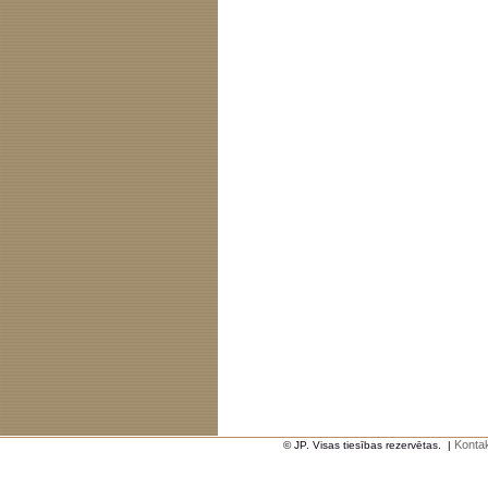
Kontak
© JP. Visas tiesības rezervētas.
|