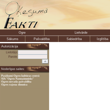
Ogre
Lielvārde
Sākums
Pašvaldība
Sabiedrība
Izglītība
Autorizācija
Lietotājs:
Parole:
Noderīgas saites:
Pasākumi Ogres kultūras centrā
SIA "Ogres Namsaimnieks"
Ogres novada pašvaldība
Ogres rajona slimnīca