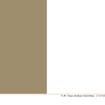
Kontak
© JP. Visas tiesības rezervētas.
|