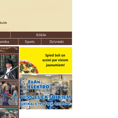
skolds
Ikšķile
omika
Sports
Dzīvnieki