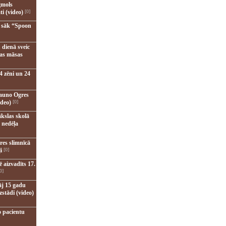
gmols
ti (video)
[0]
u sāk “Spoon
 dienā sveic
nas māsas
4 zēni un 24
jauno Ogres
ideo)
[0]
kslas skolā
 nedēļa
res slimnīcā
i
[0]
 aizvadīts 17.
0]
āj 15 gadu
zstādi (video)
o pacientu