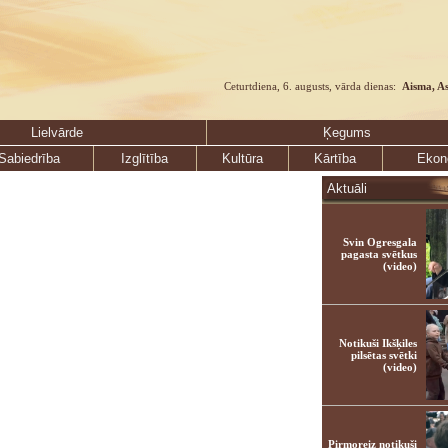
Ceturtdiena, 6. augusts, vārda dienas:
Aisma, A
Lielvārde
Ķegums
Sabiedrība
Izglītība
Kultūra
Kārtība
Ekon
Aktuāli
Svin Ogresgala
pagasta svētkus
(video)
Notikuši Ikšķiles
pilsētas svētki
(video)
Pirmoreiz notikuši