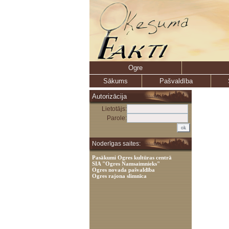
Ogre
Sākums
Pašvaldība
Autorizācija
Lietotājs:
Parole:
Noderīgas saites:
Pasākumi Ogres kultūras centrā
SIA "Ogres Namsaimnieks"
Ogres novada pašvaldība
Ogres rajona slimnīca