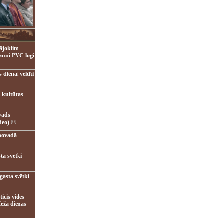
ājoklim
jauni PVC logi
dienai veltīti
 kultūras
vads
deo)
[0]
novadā
ta svētki
gasta svētki
ticis vides
eža dienas