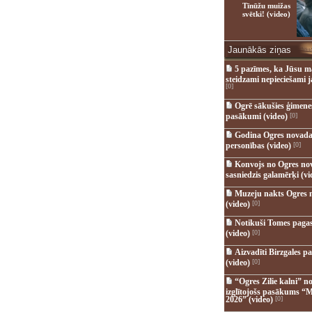
Tīnūžu muižas
svētki! (video)
Jaunākās ziņas
5 pazīmes, ka Jūsu m
steidzami nepieciešami 
[0]
Ogrē sākušies ģimenes 
pasākumi (video)
[0]
Godina Ogres novada
personības (video)
[0]
Konvojs no Ogres no
sasniedzis galamērķi (vi
Muzeju nakts Ogres 
(video)
[0]
Notikuši Tomes pagas
(video)
[0]
Aizvadīti Birzgales pa
(video)
[0]
“Ogres Zilie kalni” no
izglītojošs pasākums “M
2026” (video)
[0]