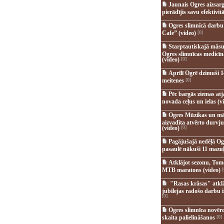
Jaunais Ogres aizsar
pierādījis savu efektivitā
Ogres slimnīcā darb
Cafe” (video)
[0]
Starptautiskajā māsu
Ogres slimnīcas medicī
(video)
[0]
Aprīlī Ogrē dzimuši 1
meitenes
[0]
Pēc bargās ziemas at
novada ceļus un ielas (v
Ogres Mūzikas un mā
aizvadīta atvērto durvju
(video)
[0]
Pagājušajā nedēļā Og
pasaulē nākuši 11 mazuļ
Atklājot sezonu, Tomē
MTB maratons (video)
[
"Rasas krāsas" atkl
jubilejas radošo darbu i
[0]
Ogres slimnīca novēr
skaita palielināšanos
[0]