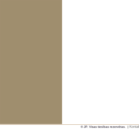
Kontak
© JP. Visas tiesības rezervētas.
|