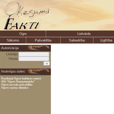
Ogre
Lielvārde
Sākums
Pašvaldība
Sabiedrība
Izglītība
Autorizācija
Lietotājs:
Parole:
Noderīgas saites:
Pasākumi Ogres kultūras centrā
SIA "Ogres Namsaimnieks"
Ogres novada pašvaldība
Ogres rajona slimnīca