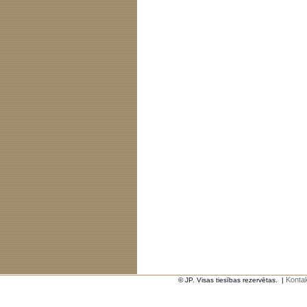
Kontak
© JP. Visas tiesības rezervētas.
|