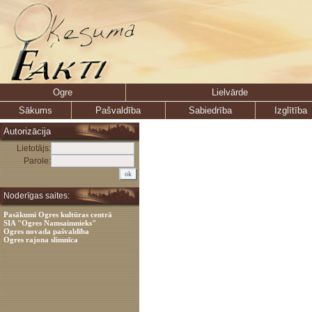
Ogre
Lielvārde
Sākums
Pašvaldība
Sabiedrība
Izglītība
Autorizācija
Lietotājs:
Parole:
Noderīgas saites:
Pasākumi Ogres kultūras centrā
SIA "Ogres Namsaimnieks"
Ogres novada pašvaldība
Ogres rajona slimnīca