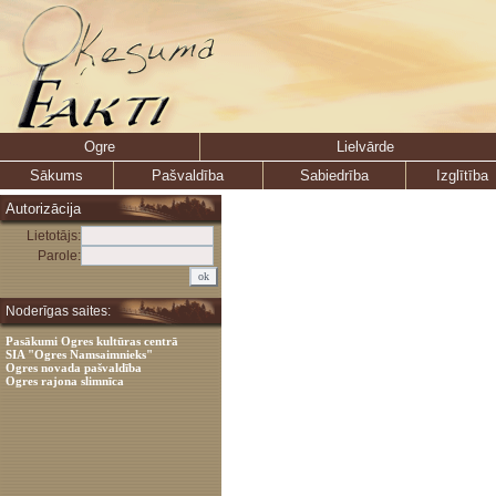
Ogre
Lielvārde
Sākums
Pašvaldība
Sabiedrība
Izglītība
Autorizācija
Lietotājs:
Parole:
Noderīgas saites:
Pasākumi Ogres kultūras centrā
SIA "Ogres Namsaimnieks"
Ogres novada pašvaldība
Ogres rajona slimnīca