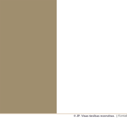
Kontak
© JP. Visas tiesības rezervētas.
|