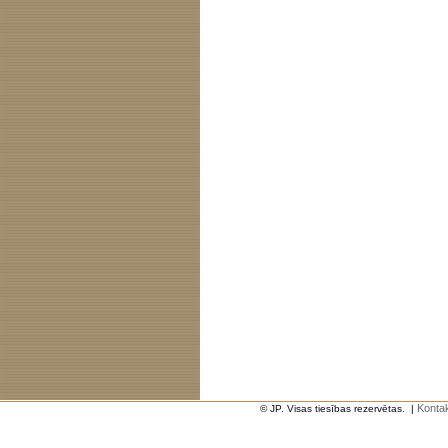
Kontak
© JP. Visas tiesības rezervētas.
|