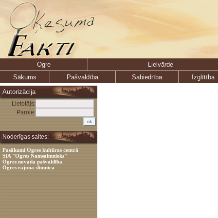
Ogre
Lielvārde
Sākums
Pašvaldība
Sabiedrība
Izglītība
Autorizācija
Lietotājs:
Parole:
Noderīgas saites:
Pasākumi Ogres kultūras centrā
SIA "Ogres Namsaimnieks"
Ogres novada pašvaldība
Ogres rajona slimnīca