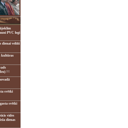
ājoklim
jauni PVC logi
dienai veltīti
 kultūras
vads
deo)
[0]
novadā
ta svētki
gasta svētki
ticis vides
eža dienas