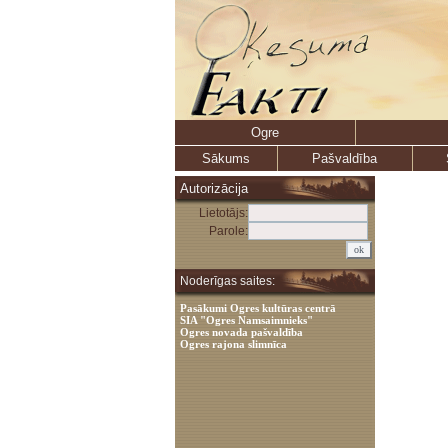
Ogre
Sākums
Pašvaldība
Autorizācija
Lietotājs:
Parole:
Noderīgas saites:
Pasākumi Ogres kultūras centrā
SIA "Ogres Namsaimnieks"
Ogres novada pašvaldība
Ogres rajona slimnīca