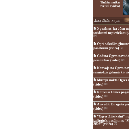
Tīnūžu muižas
svētki! (video)
Jaunākās ziņas
5 pazīmes, ka Jūsu m
steidzami nepieciešami 
[0]
Ogrē sākušies ģimenes 
pasākumi (video)
[0]
Godina Ogres novada
personības (video)
[0]
Konvojs no Ogres no
sasniedzis galamērķi (vi
Muzeju nakts Ogres 
(video)
[0]
Notikuši Tomes pagas
(video)
[0]
Aizvadīti Birzgales pa
(video)
[0]
“Ogres Zilie kalni” no
izglītojošs pasākums “M
2026” (video)
[0]