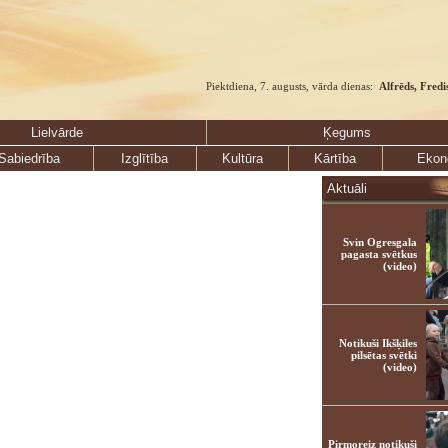
Piektdiena, 7. augusts, vārda dienas:
Alfrēds, Fredi
Lielvārde
Ķegums
Sabiedrība
Izglītība
Kultūra
Kārtība
Ekon
Aktuāli
Svin Ogresgala
pagasta svētkus
(video)
Notikuši Ikšķiles
pilsētas svētki
(video)
Pirmoreiz notikuši