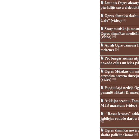
Jaunais Ogres aizsar
pierādījis savu efektivitā
Ogres slimnīcā darb
Cafe” (video)
[0]
Starptautiskajā māsu
Ogres slimnīcas medicī
(video)
[0]
Aprīlī Ogrē dzimuši 1
meitenes
[0]
Pēc bargās ziemas at
novada ceļus un ielas (v
Ogres Mūzikas un mā
aizvadīta atvērto durvju
(video)
[0]
Pagājušajā nedēļā Og
pasaulē nākuši 11 mazuļ
Atklājot sezonu, Tomē
MTB maratons (video)
[
"Rasas krāsas" atkl
jubilejas radošo darbu i
[0]
Ogres slimnīca novēr
skaita palielināšanos
[0]