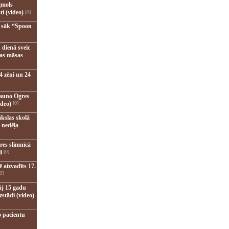
gmols
ti (video)
[0]
u sāk “Spoon
 dienā sveic
nas māsas
4 zēni un 24
jauno Ogres
ideo)
[0]
kslas skolā
 nedēļa
res slimnīcā
i
[0]
 aizvadīts 17.
0]
āj 15 gadu
zstādi (video)
o pacientu