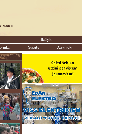
s, Madars
Ikšķile
omika
Sports
Dzīvnieki