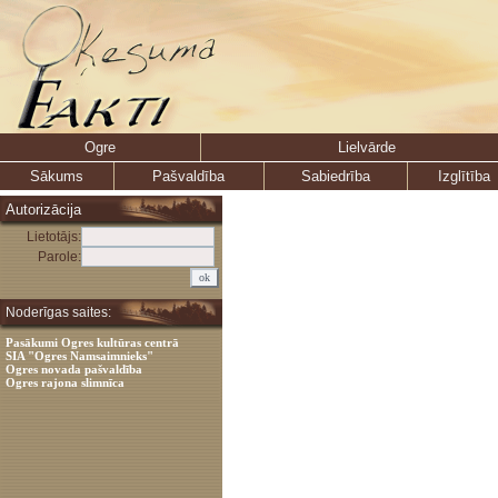
Ogre
Lielvārde
Sākums
Pašvaldība
Sabiedrība
Izglītība
Autorizācija
Lietotājs:
Parole:
Noderīgas saites:
Pasākumi Ogres kultūras centrā
SIA "Ogres Namsaimnieks"
Ogres novada pašvaldība
Ogres rajona slimnīca