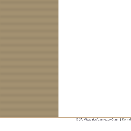
Kontak
© JP. Visas tiesības rezervētas.
|