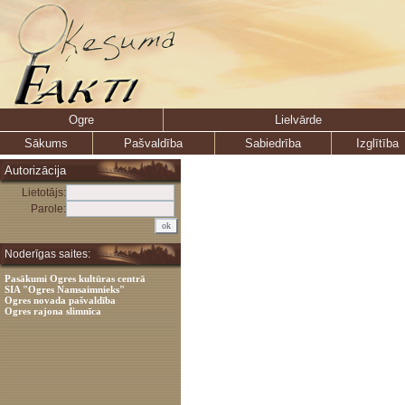
Ogre
Lielvārde
Sākums
Pašvaldība
Sabiedrība
Izglītība
Autorizācija
Lietotājs:
Parole:
Noderīgas saites:
Pasākumi Ogres kultūras centrā
SIA "Ogres Namsaimnieks"
Ogres novada pašvaldība
Ogres rajona slimnīca