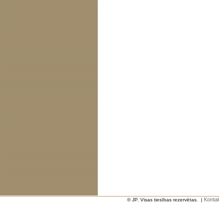
Kontak
© JP. Visas tiesības rezervētas.
|