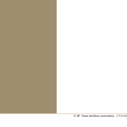
Kontak
© JP. Visas tiesības rezervētas.
|