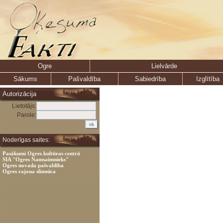
Ogre
Lielvārde
Sākums
Pašvaldība
Sabiedrība
Izglītība
Autorizācija
Lietotājs:
Parole:
Noderīgas saites:
Pasākumi Ogres kultūras centrā
SIA "Ogres Namsaimnieks"
Ogres novada pašvaldība
Ogres rajona slimnīca