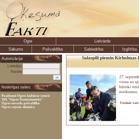
Ogre
Lielvārde
Sākums
Pašvaldība
Sabiedrība
Izglītība
Salaspilī piemin Kirholmas 
Autorizācija
Lietotājs:
Parole:
27. septemb
vienu no s
būtiski iet
Noderīgas saites:
notikumus.
Pasākumi Ogres kultūras centrā
SIA "Ogres Namsaimnieks"
Uzzināt vair
Ogres novada pašvaldība
Ogres rajona slimnīca