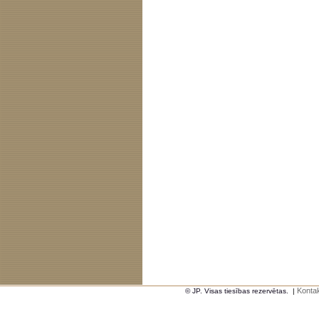
Kontak
© JP. Visas tiesības rezervētas.
|