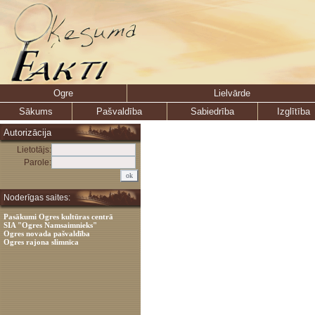
Ogre
Lielvārde
Sākums
Pašvaldība
Sabiedrība
Izglītība
Autorizācija
Lietotājs:
Parole:
Noderīgas saites:
Pasākumi Ogres kultūras centrā
SIA "Ogres Namsaimnieks"
Ogres novada pašvaldība
Ogres rajona slimnīca