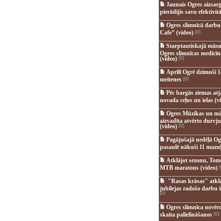
Jaunais Ogres aizsar
pierādījis savu efektivitā
Ogres slimnīcā darb
Cafe” (video)
[0]
Starptautiskajā māsu
Ogres slimnīcas medicī
(video)
[0]
Aprīlī Ogrē dzimuši 1
meitenes
[0]
Pēc bargās ziemas at
novada ceļus un ielas (v
Ogres Mūzikas un mā
aizvadīta atvērto durvju
(video)
[0]
Pagājušajā nedēļā Og
pasaulē nākuši 11 mazuļ
Atklājot sezonu, Tomē
MTB maratons (video)
[
"Rasas krāsas" atkl
jubilejas radošo darbu i
[0]
Ogres slimnīca novēr
skaita palielināšanos
[0]