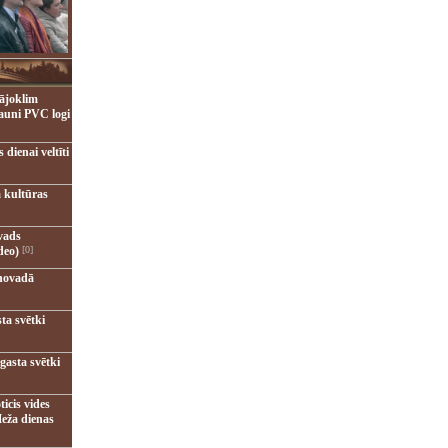
ājoklim
jauni PVC logi
dienai veltīti
 kultūras
vads
deo)
[0]
novadā
ta svētki
gasta svētki
ticis vides
eža dienas