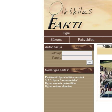
Ogre
Sākums
Pašvaldība
Milit
Autorizācija
Lietotājs:
Parole:
Noderīgas saites:
Pasākumi Ogres kultūras centrā
SIA "Ogres Namsaimnieks"
Ogres novada pašvaldība
Ogres rajona slimnīca