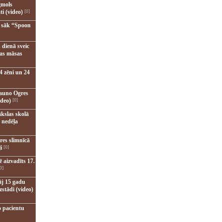
gmols
ti (video)
[0]
u sāk “Spoon
 dienā sveic
nas māsas
4 zēni un 24
jauno Ogres
ideo)
[0]
kslas skolā
 nedēļa
res slimnīcā
i
[0]
 aizvadīts 17.
0]
āj 15 gadu
zstādi (video)
o pacientu