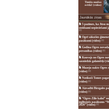
Tīnūžu muižas
svētki! (video)
Jaunākās ziņas
5 pazīmes, ka Jūsu m
steidzami nepieciešami 
[0]
Ogrē sākušies ģimenes 
pasākumi (video)
[0]
Godina Ogres novada
personības (video)
[0]
Konvojs no Ogres no
sasniedzis galamērķi (vi
Muzeju nakts Ogres 
(video)
[0]
Notikuši Tomes pagas
(video)
[0]
Aizvadīti Birzgales pa
(video)
[0]
“Ogres Zilie kalni” no
izglītojošs pasākums “M
2026” (video)
[0]