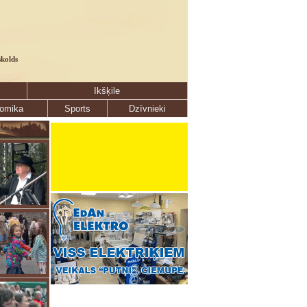
skolds
Ikšķile
omika
Sports
Dzīvnieki