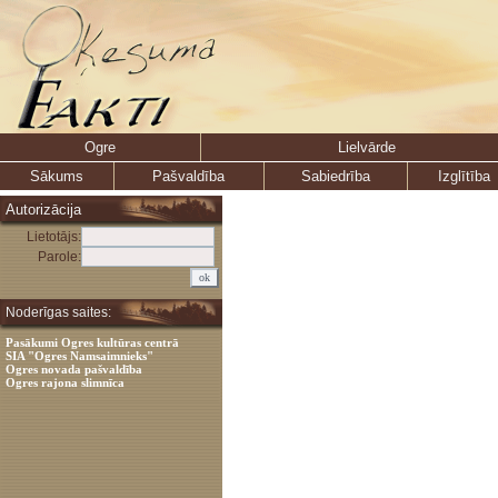
Ogre
Lielvārde
Sākums
Pašvaldība
Sabiedrība
Izglītība
Autorizācija
Lietotājs:
Parole:
Noderīgas saites:
Pasākumi Ogres kultūras centrā
SIA "Ogres Namsaimnieks"
Ogres novada pašvaldība
Ogres rajona slimnīca