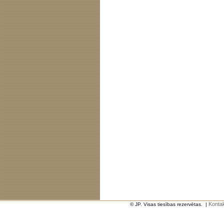
Kontak
© JP. Visas tiesības rezervētas.
|