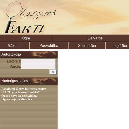
Ogre
Lielvārde
Sākums
Pašvaldība
Sabiedrība
Izglītība
Autorizācija
Lietotājs:
Parole:
Noderīgas saites:
Pasākumi Ogres kultūras centrā
SIA "Ogres Namsaimnieks"
Ogres novada pašvaldība
Ogres rajona slimnīca