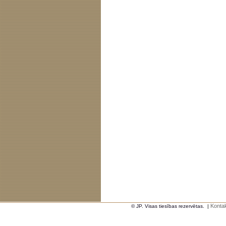
Kontak
© JP. Visas tiesības rezervētas.
|