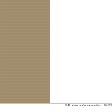
Kontak
© JP. Visas tiesības rezervētas.
|