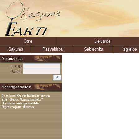
Ogre
Lielvārde
Sākums
Pašvaldība
Sabiedrība
Izglītība
Autorizācija
Lietotājs:
Parole:
Noderīgas saites:
Pasākumi Ogres kultūras centrā
SIA "Ogres Namsaimnieks"
Ogres novada pašvaldība
Ogres rajona slimnīca