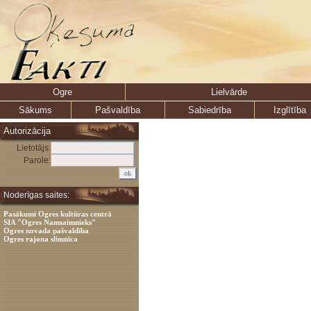
Ogre
Lielvārde
Sākums
Pašvaldība
Sabiedrība
Izglītība
Autorizācija
Lietotājs:
Parole:
Noderīgas saites:
Pasākumi Ogres kultūras centrā
SIA "Ogres Namsaimnieks"
Ogres novada pašvaldība
Ogres rajona slimnīca