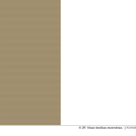
Kontak
© JP. Visas tiesības rezervētas.
|