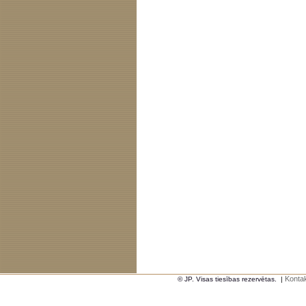
Kontak
© JP. Visas tiesības rezervētas.
|