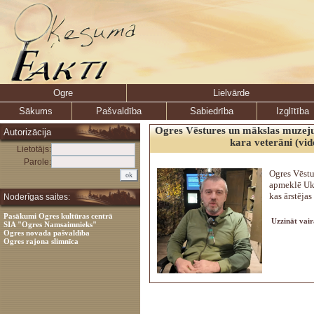
Ogre
Lielvārde
Sākums
Pašvaldība
Sabiedrība
Izglītība
Ogres Vēstures un mākslas muzej
Autorizācija
kara veterāni (vid
Lietotājs:
Parole:
Ogres Vēstu
apmeklē Ukr
kas ārstējas
Noderīgas saites:
Pasākumi Ogres kultūras centrā
Uzzināt vair
SIA "Ogres Namsaimnieks"
Ogres novada pašvaldība
Ogres rajona slimnīca