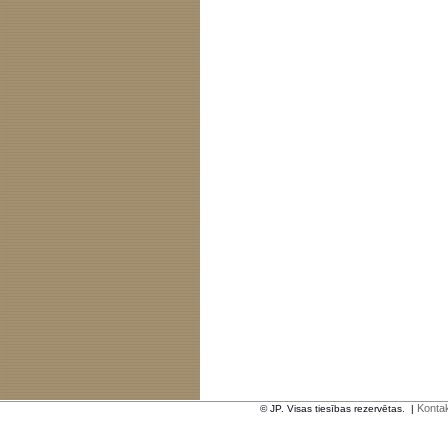
Kontak
© JP. Visas tiesības rezervētas.
|