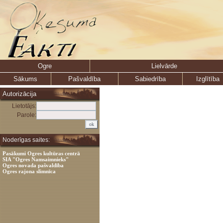
Ogre
Lielvārde
Sākums
Pašvaldība
Sabiedrība
Izglītība
Autorizācija
Lietotājs:
Parole:
Noderīgas saites:
Pasākumi Ogres kultūras centrā
SIA "Ogres Namsaimnieks"
Ogres novada pašvaldība
Ogres rajona slimnīca