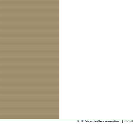
Kontak
© JP. Visas tiesības rezervētas.
|