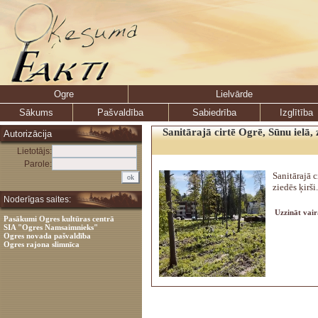
Ogre
Lielvārde
Sākums
Pašvaldība
Sabiedrība
Izglītība
Sanitārajā cirtē Ogrē, Sūnu ielā, z
Autorizācija
Lietotājs:
Parole:
Sanitārajā c
ziedēs ķirši.
Noderīgas saites:
Uzzināt vair
Pasākumi Ogres kultūras centrā
SIA "Ogres Namsaimnieks"
Ogres novada pašvaldība
Ogres rajona slimnīca