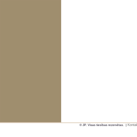
Kontak
© JP. Visas tiesības rezervētas.
|