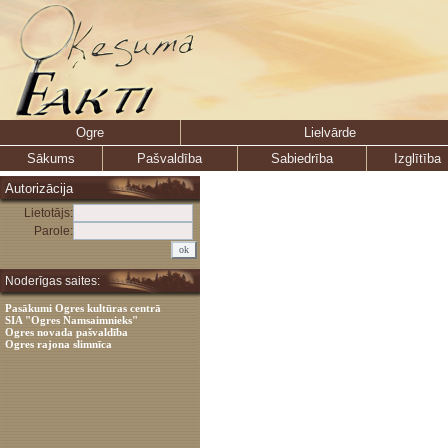
Ogre
Lielvārde
Sākums
Pašvaldība
Sabiedrība
Izglītība
Autorizācija
Lietotājs:
Parole:
Noderīgas saites:
Pasākumi Ogres kultūras centrā
SIA "Ogres Namsaimnieks"
Ogres novada pašvaldība
Ogres rajona slimnīca