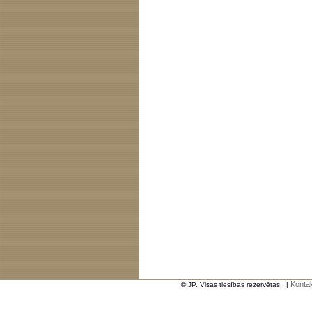
Kontak
© JP. Visas tiesības rezervētas.
|