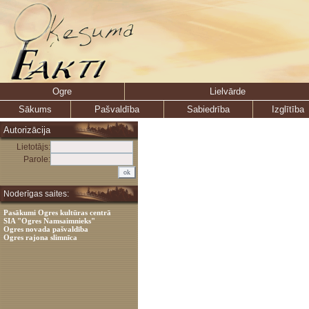
Ogre
Lielvārde
Sākums
Pašvaldība
Sabiedrība
Izglītība
Autorizācija
Lietotājs:
Parole:
Noderīgas saites:
Pasākumi Ogres kultūras centrā
SIA "Ogres Namsaimnieks"
Ogres novada pašvaldība
Ogres rajona slimnīca