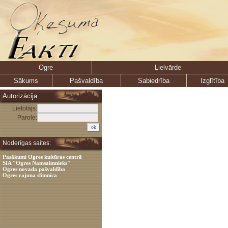
Ogre
Lielvārde
Sākums
Pašvaldība
Sabiedrība
Izglītība
Autorizācija
Lietotājs:
Parole:
Noderīgas saites:
Pasākumi Ogres kultūras centrā
SIA "Ogres Namsaimnieks"
Ogres novada pašvaldība
Ogres rajona slimnīca