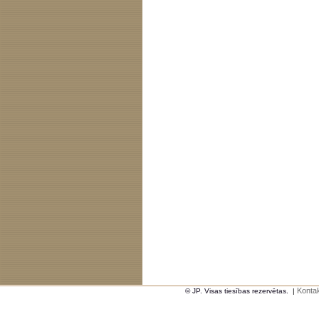
Kontak
© JP. Visas tiesības rezervētas.
|