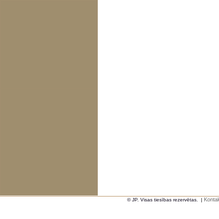
Kontak
© JP. Visas tiesības rezervētas.
|