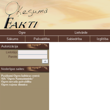
Ogre
Lielvārde
Sākums
Pašvaldība
Sabiedrība
Izglītība
Autorizācija
Lietotājs:
Parole:
Noderīgas saites:
Pasākumi Ogres kultūras centrā
SIA "Ogres Namsaimnieks"
Ogres novada pašvaldība
Ogres rajona slimnīca