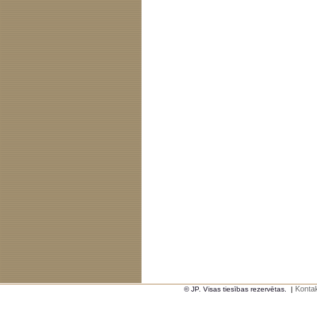
Kontak
© JP. Visas tiesības rezervētas.
|