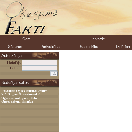
Ogre
Lielvārde
Sākums
Pašvaldība
Sabiedrība
Izglītība
Autorizācija
Lietotājs:
Parole:
Noderīgas saites:
Pasākumi Ogres kultūras centrā
SIA "Ogres Namsaimnieks"
Ogres novada pašvaldība
Ogres rajona slimnīca