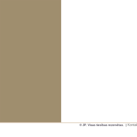
Kontak
© JP. Visas tiesības rezervētas.
|