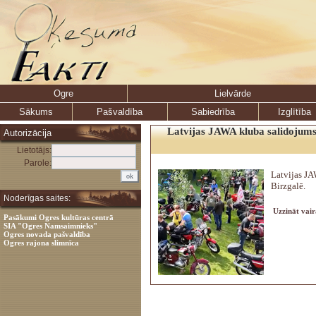
Ogre
Lielvārde
Sākums
Pašvaldība
Sabiedrība
Izglītība
Latvijas JAWA kluba salidojums
Autorizācija
Lietotājs:
Parole:
Latvijas J
Birzgalē.
Noderīgas saites:
Uzzināt vair
Pasākumi Ogres kultūras centrā
SIA "Ogres Namsaimnieks"
Ogres novada pašvaldība
Ogres rajona slimnīca