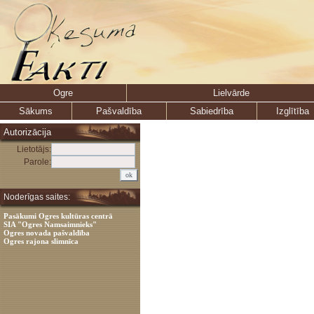
Ogre
Lielvārde
Sākums
Pašvaldība
Sabiedrība
Izglītība
Autorizācija
Lietotājs:
Parole:
Noderīgas saites:
Pasākumi Ogres kultūras centrā
SIA "Ogres Namsaimnieks"
Ogres novada pašvaldība
Ogres rajona slimnīca