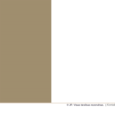
Kontak
© JP. Visas tiesības rezervētas.
|