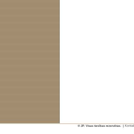
Kontak
© JP. Visas tiesības rezervētas.
|