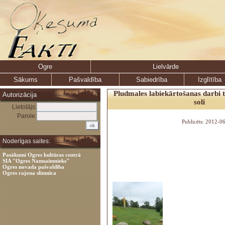
Ogre
Lielvārde
Sākums
Pašvaldība
Sabiedrība
Izglītība
Pludmales labiekārtošanas darbi t
Autorizācija
soli
Lietotājs:
Parole:
Publicēts: 2012-0
Noderīgas saites:
Pasākumi Ogres kultūras centrā
SIA "Ogres Namsaimnieks"
Ogres novada pašvaldība
Ogres rajona slimnīca