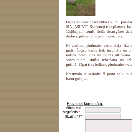
Ogres novada pašvaldība līgumu par dar
SIA „ASI BT”. Sākotnēji tika plānots, ka 
15.jūnijam, tomēr lielās lietusgāzes dar
darbu izpildes termiņš ir pagarināts.
Kā zināms, pludmales viena daļa tika s
gadā. Šogad darbs tiek turpināts un 
notiek peldvietas un ūdens attīrīšan
sanesumiem, smilts iebēršana un izlī
gultnē. Tāpat tiks ierīkots pludmales vol
Krastmalā ir uzstādīti 5 jauni soli un 
barot gulbjus.
Pievienot komentāru:
Vārds vai
segvārds:
*
Skaitlis "7":
*