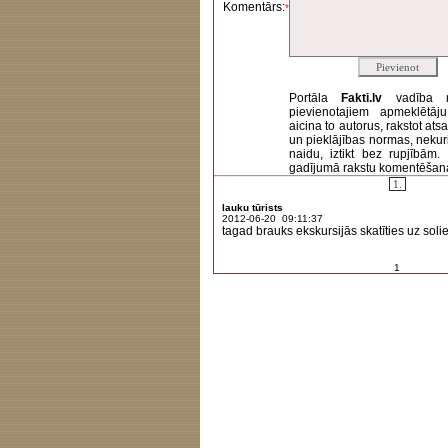
Komentārs:
*
Portāla
Fakti.lv
vadība 
pievienotajiem apmeklētāj
aicina to autorus, rakstot at
un pieklājības normas, nekur
naidu, iztikt bez rupjībām
gadījumā rakstu komentēšanas 
1.
lauku tūrists
2012-06-20 09:11:37
tagad brauks ekskursijās skatīties uz sol
1