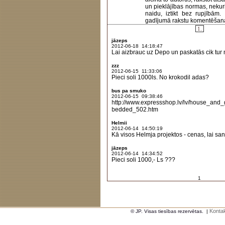
un pieklājības normas, nekur
naidu, iztikt bez rupjībām
gadījumā rakstu komentēšanas 
1.
jāzeps
2012-06-18 14:18:47
Lai aizbrauc uz Depo un paskatās cik tur 
zzz
2012-06-15 11:33:06
Pieci soli 1000ls. No krokodil adas?
bus pa smuko
2012-06-15 09:38:46
http://www.expressshop.lv/lv/house_a
bedded_502.htm
Helmii
2012-06-14 14:50:19
Kā visos Helmja projektos - cenas, lai sanā
jāzeps
2012-06-14 14:34:52
Pieci soli 1000,- Ls ???
1
Kontak
© JP. Visas tiesības rezervētas.
|