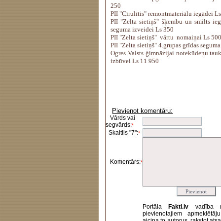
250
PII "Cīrulītis" remontmateriālu iegādei L
PII "Zelta sietiņš" šķembu un smilts ie
seguma izveidei Ls 350
PII "Zelta sietiņš" vārtu nomaiņai Ls 50
PII "Zelta sietiņš" 4.grupas grīdas segu
Ogres Valsts ģimnāzijai notekūdeņu tauk
izbūvei Ls 11 950
Pievienot komentāru:
Vārds vai
segvārds:
*
Skaitlis "7":
*
Komentārs:
*
Portāla
Fakti.lv
vadība 
pievienotajiem apmeklētāj
aicina to autorus, rakstot at