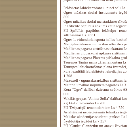
Peldvietas labiekārtošanai - pieci soli Ls
Ogres mūzikas skolai instrumentu iegād
800
Ogres mūzikas skolai meistarklases rīkoš
PII Ābelīte papildus apkures katla iegāde
PII Sprīdītis papildus iekštelpu rem
siltināšanas Ls 3 661
Ogres 1. vidusskolai sporta halles baske
Meņģeles ūdenssaimniecības attīstības p
Madlienas pagasta attīrīšanas iekārtām L
Madlienas vidusskolai apkures sistēmas
Madlienas pagasta Plāteres pilskalna grī
Taurupes Tautas nama zāles remontam Ls
Taurupes labiekārtošanas plāna izstrādei,
kura rezultātā labiekārtotu rekreācijas z
1 708
Mazozoli - ugunsaizsardzības sistēmas ie
Materiāli malkas nojumēm pagastos Ls 3
Kora "Ogre" dalībai dziesmu svētkos ASV
000
Vokālās grupas "Anima Solla" dalībai ko
š.g.14-17. novembrī Ls 700
PII "Dzīpariņš" remontdarbiem Ls 4 750
Asfaltēšanai nepieciešamās tehnikas iegā
Mākslas akadēmijas studentu praksei Ls 
Šķeldotāja iegādei Ls 7 357
PII "Cīrulītis" apģērbu un apavu žāvēja