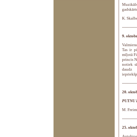
Muzikāls
gadskārtu
K. Skalbe
------------
9. oktobr
Valmiera
Tas ir p
mīļotā Fi
princis N
notiek s
daudz 
iepriekš
------------
20. oktob
PUTNU 
M. Freima
------------
25. oktob
Autobiog