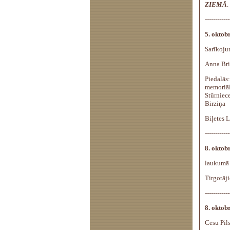
ZIEMĀ
.
------------
5. oktobr
Sarīkoj
Anna Bri
Piedalās
memoriāl
Stūrniec
Birziņa
Biļetes L
------------
8. oktobr
laukumā 
Tirgotāji
------------
8. oktobr
Cēsu Pil