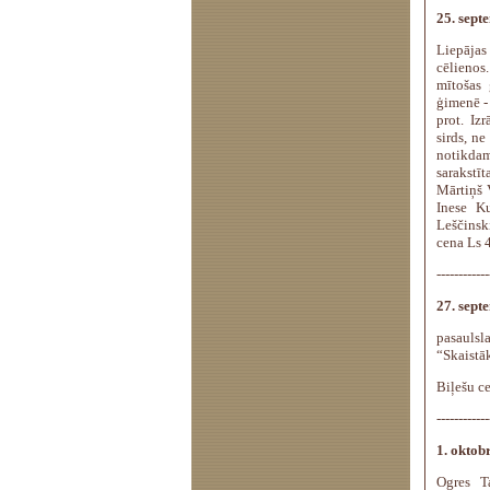
25. septe
Liepājas
cēlienos
mītošas
ģimenē - 
prot. Iz
sirds, ne
notikdam
sarakstīt
Mārtiņš 
Inese K
Leščinsk
cena Ls 4
------------
27. septe
pasauls
“Skaistā
Biļešu c
------------
1. oktobr
Ogres T