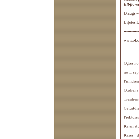
Elbflore
Draugs –
Biļetes L
------------
www.okc
Ogres nov
no 1. se
Pirmdien
Otrdiena
Trešdiena
Ceturtdi
Piektdien
Kā arī s
Kases d