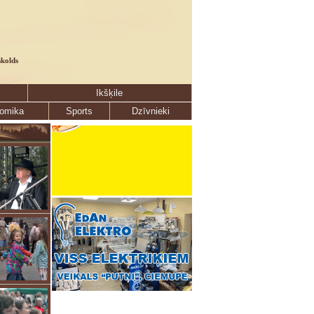
skolds
Ikšķile
omika
Sports
Dzīvnieki