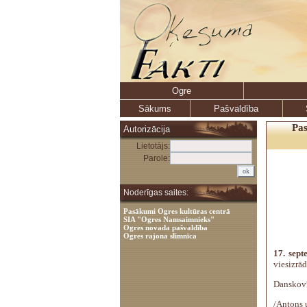
Ogre
Sākums
Pašvaldība
Pas
Autorizācija
Lietotājs:
Parole:
Noderīgas saites:
Pasākumi Ogres kultūras centrā
SIA "Ogres Namsaimnieks"
Ogres novada pašvaldība
Ogres rajona slimnīca
17. sept
viesizrād
Danskovī
/Antons u