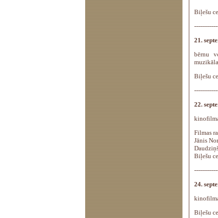
Biļešu ce
------------
21. sept
bērnu 
muzikāla
Biļešu c
------------
22. septe
kinofil
Filmas ra
Jānis Nor
Daudziņš
Biļešu c
------------
24. septe
kinofil
Biļešu c