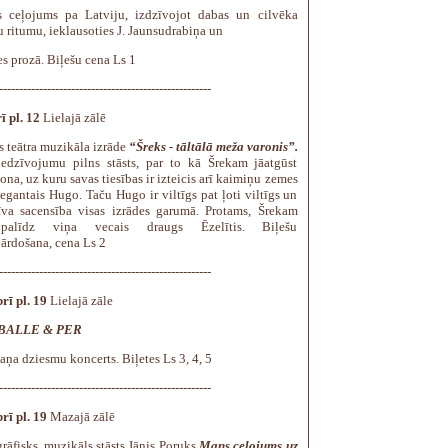
 ceļojums pa Latviju, izdzīvojot dabas un cilvēka
 ritumu, ieklausoties J. Jaunsudrabiņa un
s prozā. Biļešu cena Ls 1
-----------------------------------------------------
ī pl. 12
Lielajā zālē
s teātra muzikāla izrāde
“Šreks - tāltālā meža varonis”.
iedzīvojumu pilns stāsts, par to kā Šrekam jāatgūst
ona, uz kuru savas tiesības ir izteicis arī kaimiņu zemes
egantais Hugo. Taču Hugo ir viltīgs pat ļoti viltīgs un
īva sacensība visas izrādes garumā. Protams, Šrekam
palīdz viņa vecais draugs Ēzelītis. Biļešu
pārdošana, cena Ls 2
-----------------------------------------------------
rī pl. 19
Lielajā zāle
BALLE & PER
ņa dziesmu koncerts. Biļetes Ls 3, 4, 5
-----------------------------------------------------
rī pl. 19
Mazajā zālē
rāfisks, muzikāls stāsts Jānis Poruks
Mans ceļojums uz