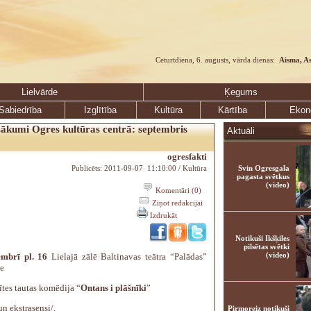
Ceturtdiena, 6. augusts, vārda dienas:
Aisma, A
Lielvārde
Ķegums
Sabiedrība
Izglītība
Kultūra
Kārtība
Ekon
ākumi Ogres kultūras centrā: septembris
Aktuāli
ogresfakti
Publicēts: 2011-09-07 11:10:00 / Kultūra
Svin Ogresgala
pagasta svētkus
(video)
Komentāri (0)
Ziņot redakcijai
Izdrukāt
Notikuši Ikšķiles
pilsētas svētki
(video)
embrī pl. 16
Lielajā zālē Baltinavas teātra “Palādas”
e
tes tautas komēdija “
Ontans i plāšnīki
”
n ekstrasensi/.
Pirmoreiz notikuši