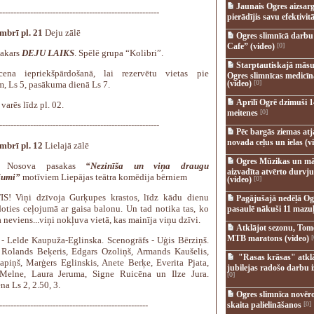
Jaunais Ogres aizsar
---------------------------------------------------------
pierādījis savu efektivitā
mbrī pl. 21
Deju zālē
Ogres slimnīcā darb
Cafe” (video)
[0]
vakars
DEJU LAIKS
. Spēlē grupa “Kolibri”.
Starptautiskajā māsu
cena iepriekšpārdošanā, lai rezervētu vietas pie
Ogres slimnīcas medicī
(video)
[0]
m, Ls 5, pasākuma dienā Ls 7.
Aprīlī Ogrē dzimuši 1
 varēs līdz pl. 02.
meitenes
[0]
---------------------------------------------------------
Pēc bargās ziemas at
novada ceļus un ielas (v
mbrī pl. 12
Lielajā zālē
Ogres Mūzikas un mā
 Nosova pasakas
“Nezinīša un viņa draugu
aizvadīta atvērto durvju
ojumi”
motīviem Liepājas teātra komēdija bērniem
(video)
[0]
S! Viņi dzīvoja Gurķupes krastos, līdz kādu dienu
Pagājušajā nedēļā Og
oties ceļojumā ar gaisa balonu. Un tad notika tas, ko
pasaulē nākuši 11 mazuļ
 neviens...viņi nokļuva vietā, kas mainīja viņu dzīvi.
Atklājot sezonu, Tomē
MTB maratons (video)
[
 - Lelde Kaupuža-Eglinska. Scenogrāfs - Uģis Bērziņš.
Rolands Beķeris, Edgars Ozoliņš, Armands Kaušelis,
"Rasas krāsas" atkl
Lapiņš, Marģers Eglinskis, Anete Berķe, Everita Pjata,
jubilejas radošo darbu i
Melne, Laura Jeruma, Signe Ruicēna un Ilze Jura.
[0]
na Ls 2, 2.50, 3.
Ogres slimnīca novēr
-----------------------------------------------------
skaita palielināšanos
[0]