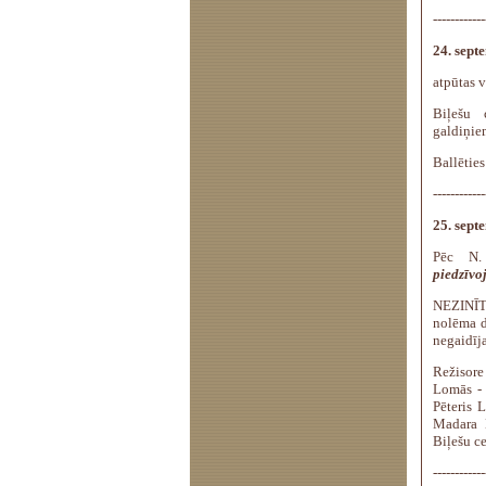
------------
24. septe
atpūtas 
Biļešu 
galdiņie
Ballēties
------------
25. septe
Pēc N.
piedzīv
NEZINĪTI
nolēma d
negaidīja
Režisore
Lomās - 
Pēteris 
Madara 
Biļešu ce
------------