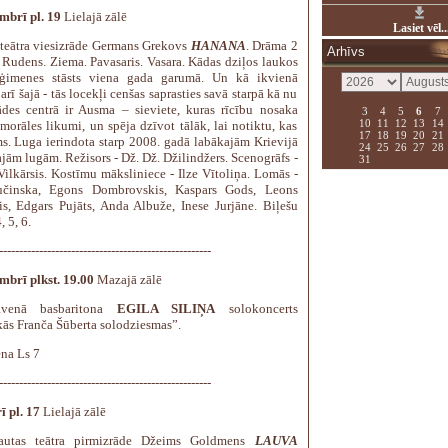
mbrī pl. 19
Lielajā zālē
Lasiet vēl..
 teātra viesizrāde Germans Grekovs
HANANA
. Drāma 2
Arhīvs
. Rudens. Ziema. Pavasaris. Vasara. Kādas dziļos laukos
 ģimenes stāsts viena gada garumā. Un kā ikvienā
arī šajā - tās locekļi cenšas saprasties savā starpā kā nu
rādes centrā ir Ausma – sieviete, kuras rīcību nosaka
3
4
5
6
7
10
11
12
13
14
 morāles likumi, un spēja dzīvot tālāk, lai notiktu, kas
17
18
19
20
21
s. Luga ierindota starp 2008. gadā labākajām Krievijā
24
25
26
27
28
ajām lugām. Režisors - Dž. Dž. Džilindžers. Scenogrāfs -
31
Vilkārsis. Kostīmu māksliniece - Ilze Vītoliņa. Lomās -
učinska, Egons Dombrovskis, Kaspars Gods, Leons
is, Edgars Pujāts, Anda Albuže, Inese Jurjāne. Biļešu
, 5, 6.
-----------------------------------------------------
mbrī plkst. 19.00
Mazajā zālē
lavenā basbaritona
EGILA SILIŅA
solokoncerts
kās Franča Šūberta solodziesmas”.
ena Ls 7
-----------------------------------------------------
ī pl. 17
Lielajā zālē
autas teātra pirmizrāde Džeims Goldmens
LAUVA