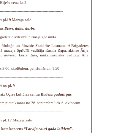
 Biļešu cena Ls 2
-----------------------------------------------------
ī pl.19
Mazajā zālē
ums
Dievs, daba, darbs.
gadere divdesmit pirmajā gadsimtā
: filoloģe un filozofe Skaidrīte Lasmane, A.Brigaderes
ā muzeja Sprīdīši vadītāja Rasma Rapa, aktrise Ārija
e, sieviešu koris Rasa, mākslinieciskā vadītāja Aira
s 3,00, skolēniem, pensionāriem 1,50.
-----------------------------------------------------
ī no pl. 9
aiz Ogres kultūras centra
Rudens gadatirgus.
em pieteikšanās no 26. septembra līdz 6. oktobrim
-----------------------------------------------------
ī pl. 17
Mazajā zālē
s kora koncerts
“Latvija cauri gada laikiem”.