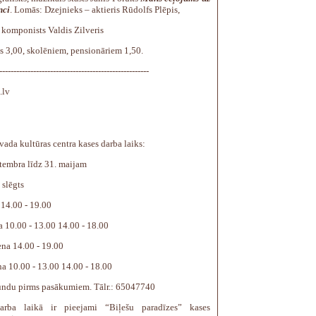
nci
. Lomās: Dzejnieks – aktieris Rūdolfs Plēpis,
 komponists Valdis Zilveris
s 3,00, skolēniem, pensionāriem 1,50.
-----------------------------------------------------
.lv
ada kultūras centra kases darba laiks:
ptembra līdz 31. maijam
 slēgts
 14.00 - 19.00
 10.00 - 13.00 14.00 - 18.00
ena 14.00 - 19.00
a 10.00 - 13.00 14.00 - 18.00
tundu pirms pasākumiem. Tālr.: 65047740
arba laikā ir pieejami “Biļešu paradīzes” kases