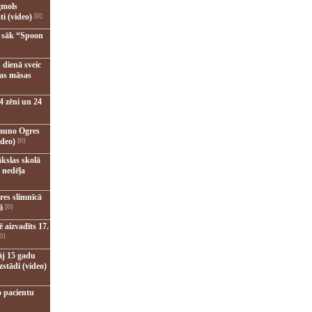
gmols
ti (video)
[0]
u sāk “Spoon
 dienā sveic
nas māsas
4 zēni un 24
jauno Ogres
ideo)
[0]
kslas skolā
 nedēļa
res slimnīcā
i
[0]
 aizvadīts 17.
0]
āj 15 gadu
zstādi (video)
o pacientu