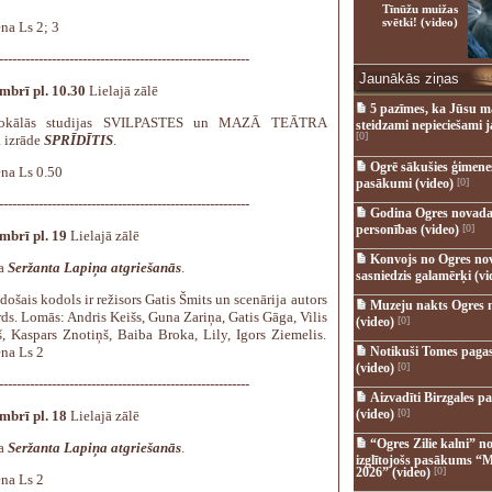
Tīnūžu muižas
svētki! (video)
na Ls 2; 3
---------------------------------------------------------
Jaunākās ziņas
embrī pl. 10.30
Lielajā zālē
5 pazīmes, ka Jūsu m
vokālās studijas SVILPASTES un MAZĀ TEĀTRA
steidzami nepieciešami 
[0]
 izrāde
SPRĪDĪTIS
.
Ogrē sākušies ģimenes 
ena Ls 0.50
pasākumi (video)
[0]
---------------------------------------------------------
Godina Ogres novada
personības (video)
[0]
mbrī pl. 19
Lielajā zālē
Konvojs no Ogres no
ma
Seržanta Lapiņa atgriešanās
.
sasniedzis galamērķi (vi
došais kodols ir režisors Gatis Šmits un scenārija autors
Muzeju nakts Ogres 
ds. Lomās: Andris Keišs, Guna Zariņa, Gatis Gāga, Vilis
(video)
[0]
, Kaspars Znotiņš, Baiba Broka, Lily, Igors Ziemelis.
ena Ls 2
Notikuši Tomes pagas
(video)
[0]
---------------------------------------------------------
Aizvadīti Birzgales pa
(video)
[0]
mbrī pl. 18
Lielajā zālē
“Ogres Zilie kalni” no
ma
Seržanta Lapiņa atgriešanās
.
izglītojošs pasākums “M
2026” (video)
[0]
ena Ls 2