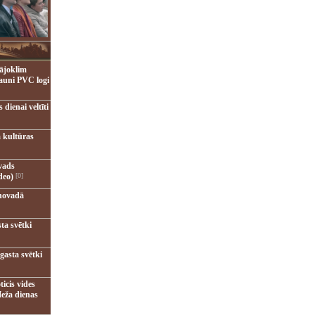
ājoklim
jauni PVC logi
dienai veltīti
 kultūras
vads
deo)
[0]
novadā
ta svētki
gasta svētki
ticis vides
eža dienas