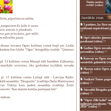
Tīnūžu muižas
svētki! (video)
Jaunākās ziņas
lītēm, pūpoliem un zālēm,
5 pazīmes, ka Jūsu m
pumpuriem šis laiks ir austs.
steidzami nepieciešami 
ris atnesis ir plaukstās,
[0]
ot gan priecāties, gan mīlēt,
m mīlestību paust.
Ogrē sākušies ģimenes 
pasākumi (video)
[0]
dienas ietvaros Ogres kultūras centrā foajē pie Lielās
Godina Ogres novada
skatāma foto kluba “Ogre” fotogrāfiju izstāde “Ģimenes
personības (video)
[0]
Konvojs no Ogres no
 pl. 13 kultūras centra Mazajā zālē baudāms Zaļkaniņu
sasniedzis galamērķi (vi
muzikāls sveiciens, tiks godinātas izcilākās novada
Muzeju nakts Ogres 
(video)
[0]
 pl. 15 kultūras centra Lielajā zālē - Latvijas Radio
Notikuši Tomes pagas
kālā ansambļa “Dzeguzīte” (vadītāja Daila Martinsone)
(video)
[0]
avas Tirkīza kora jauktā ansambļa (vadītājs Žoržs
koncerts “Kas manim kaitēja putniņam būt”.
Aizvadīti Birzgales pa
(video)
[0]
 maksas.
“Ogres Zilie kalni” no
izglītojošs pasākums “M
2026” (video)
[0]