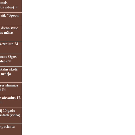
gmols
ti (video)
[0]
u sāk “Spoon
 dienā sveic
nas māsas
4 zēni un 24
jauno Ogres
ideo)
[0]
kslas skolā
 nedēļa
res slimnīcā
i
[0]
 aizvadīts 17.
0]
āj 15 gadu
zstādi (video)
o pacientu