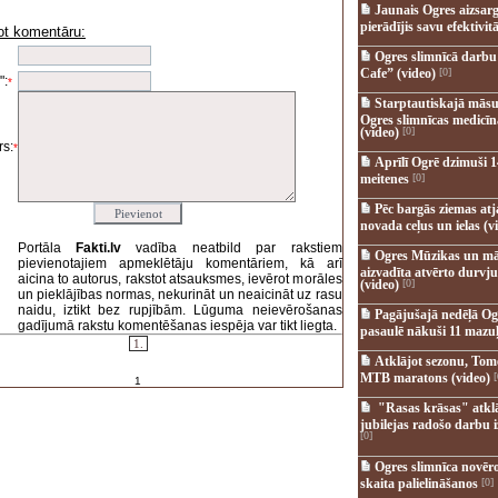
Jaunais Ogres aizsar
pierādījis savu efektivitā
ot komentāru:
i
Ogres slimnīcā darb
Cafe” (video)
[0]
":
*
Starptautiskajā māsu
Ogres slimnīcas medicī
(video)
[0]
s:
*
Aprīlī Ogrē dzimuši 1
meitenes
[0]
Pēc bargās ziemas at
novada ceļus un ielas (v
Portāla
Fakti.lv
vadība neatbild par rakstiem
Ogres Mūzikas un mā
pievienotajiem apmeklētāju komentāriem, kā arī
aizvadīta atvērto durvju
aicina to autorus, rakstot atsauksmes, ievērot morāles
(video)
[0]
un pieklājības normas, nekurināt un neaicināt uz rasu
naidu, iztikt bez rupjībām. Lūguma neievērošanas
Pagājušajā nedēļā Og
gadījumā rakstu komentēšanas iespēja var tikt liegta.
pasaulē nākuši 11 mazuļ
1.
Atklājot sezonu, Tomē
MTB maratons (video)
[
1
"Rasas krāsas" atkl
jubilejas radošo darbu i
[0]
Ogres slimnīca novēr
skaita palielināšanos
[0]