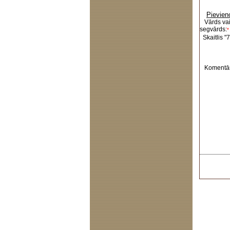
Pievien
Vārds va
segvārds:
*
Skaitlis "7
Komentār