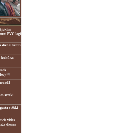
ājoklim
jauni PVC logi
dienai veltīti
 kultūras
vads
deo)
[0]
novadā
ta svētki
gasta svētki
ticis vides
eža dienas