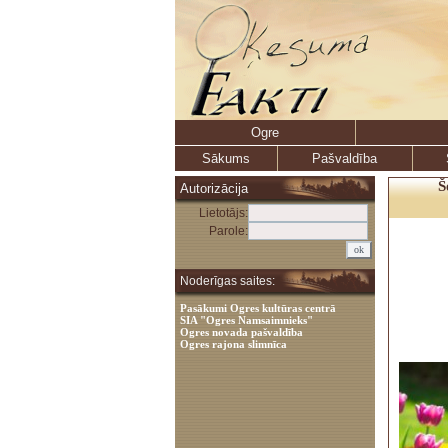
Ogre
Sākums
Pašvaldība
Š
Autorizācija
Lietotājs:
Parole:
Noderīgas saites:
Pasākumi Ogres kultūras centrā
SIA "Ogres Namsaimnieks"
Ogres novada pašvaldība
Ogres rajona slimnīca