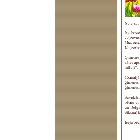
No vizbu
No bērzu 
To pavasa
Mūs aicin
Un pašie
Ģimenes 
zāles ap
mīluļi”.
15.maijā
ģimenes 
ģimenes.
Savukārt
bērnu vo
un Jelg
Siksna) 
Ieeja bez