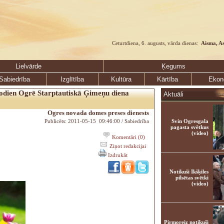
Ceturtdiena, 6. augusts, vārda dienas:
Aisma, A
Lielvārde
Ķegums
Sabiedrība
Izglītība
Kultūra
Kārtība
Ekon
odien Ogrē Starptautiskā Ģimeņu diena
Aktuāli
Ogres novada domes preses dienests
Publicēts: 2011-05-15 09:46:00 / Sabiedrība
Svin Ogresgala
pagasta svētkus
(video)
Komentāri (0)
Ziņot redakcijai
Izdrukāt
Notikuši Ikšķiles
pilsētas svētki
(video)
Pirmoreiz notikuši