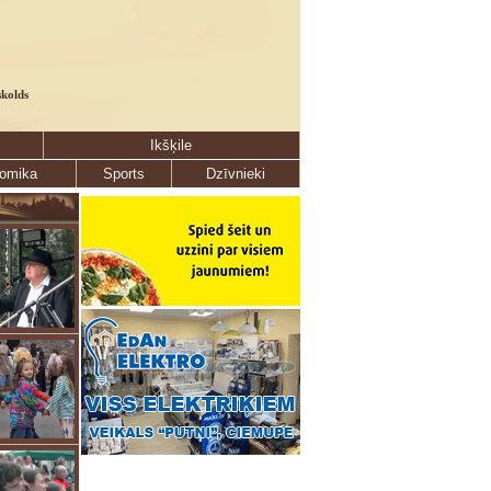
skolds
Ikšķile
omika
Sports
Dzīvnieki