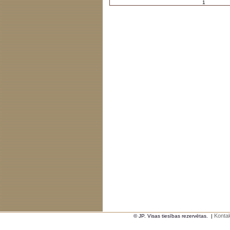
1
Kontak
© JP. Visas tiesības rezervētas.
|