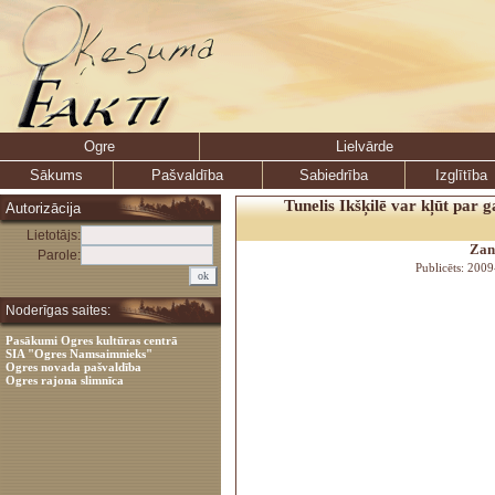
Ogre
Lielvārde
Sākums
Pašvaldība
Sabiedrība
Izglītība
Tunelis Ikšķilē var kļūt par g
Autorizācija
Lietotājs:
Zan
Parole:
Publicēts: 200
Noderīgas saites:
Pasākumi Ogres kultūras centrā
SIA "Ogres Namsaimnieks"
Ogres novada pašvaldība
Ogres rajona slimnīca