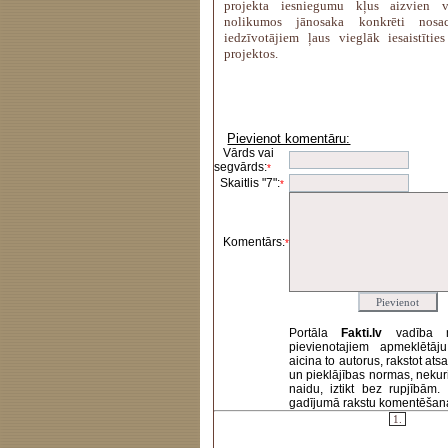
projekta iesniegumu kļus aizvien v
nolikumos jānosaka konkrēti nosac
iedzīvotājiem ļaus vieglāk iesaistītie
projektos.
Pievienot komentāru:
Vārds vai
segvārds:
*
Skaitlis "7":
*
Komentārs:
*
Portāla
Fakti.lv
vadība 
pievienotajiem apmeklētāj
aicina to autorus, rakstot at
un pieklājības normas, nekur
naidu, iztikt bez rupjībām
gadījumā rakstu komentēšanas 
1.