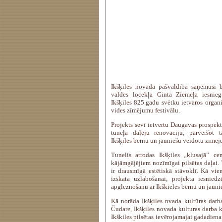
Ikšķiles novada pašvaldība saņēmusi bi
valdes locekļa Ginta Ziemeļa iesnie
Ikšķiles 825.gadu svētku ietvaros organ
vides zīmējumu festivālu.
Projekts sevī ietvertu Daugavas prospekt
tuneļa daļēju renovāciju, pārvēršot 
Ikšķiles bērnu un jauniešu veidotu zīmēj
Tunelis atrodas Ikšķiles „klusajā” cen
kājāmgājējiem nozīmīgai pilsētas daļai. 
ir drausmīgā estētiskā stāvoklī. Kā vi
izskata uzlabošanai, projekta iesniedz
apgleznošanu ar Ikškieles bērnu un jauni
Kā norāda Ikšķiles nvada kultūras darb
Čudare, Ikšķiles novada kulturas darba k
Ikškiles pilsētas ievērojamajai gadadien