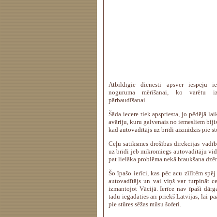
Atbildīgie dienesti apsver iespēju ie
noguruma mērīšanai, ko varētu iz
pārbaudīšanai.
Šāda iecere tiek apspriesta, jo pēdējā l
avāriju, kuru galvenais no iemesliem biji
kad autovadītājs uz brīdi aizmidzis pie st
Ceļu satiksmes drošības direkcijas vadīb
uz brīdi jeb mikromiegs autovadītāju vid
pat lielāka problēma nekā braukšana dzē
Šo īpašo ierīci, kas pēc acu zīlītēm spēj
autovadītājs un vai viņš var turpināt ce
izmantojot Vācijā. Ierīce nav īpaši dārga
tādu iegādāties arī priekš Latvijas, lai p
pie stūres sēžas mūsu šoferi.