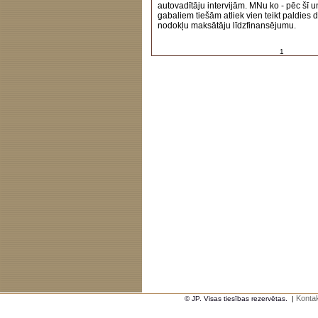
autovadītāju intervijām. MNu ko - pēc šī u
gabaliem tiešām atliek vien teikt paldies 
nodokļu maksātāju līdzfinansējumu.
1
Kontak
© JP. Visas tiesības rezervētas.
|