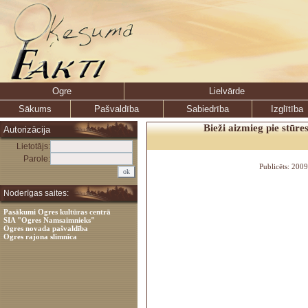
Ogre
Lielvārde
Sākums
Pašvaldība
Sabiedrība
Izglītība
Bieži aizmieg pie stūres
Autorizācija
Lietotājs:
Parole:
Publicēts: 200
Noderīgas saites:
Pasākumi Ogres kultūras centrā
SIA "Ogres Namsaimnieks"
Ogres novada pašvaldība
Ogres rajona slimnīca