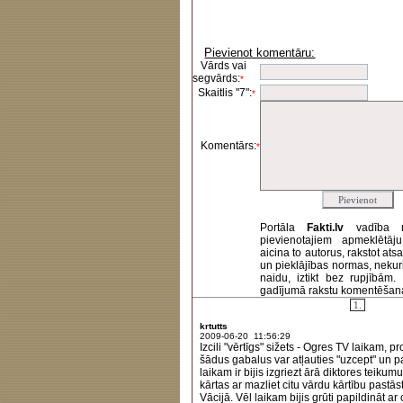
Pievienot komentāru:
Vārds vai
segvārds:
*
Skaitlis "7":
*
Komentārs:
*
Portāla
Fakti.lv
vadība 
pievienotajiem apmeklētāj
aicina to autorus, rakstot at
un pieklājības normas, nekur
naidu, iztikt bez rupjībām
gadījumā rakstu komentēšanas 
1.
krtutts
2009-06-20 11:56:29
Izcili "vērtīgs" sižets - Ogres TV laikam, 
šādus gabalus var atļauties "uzcept" un pa
laikam ir bijis izgriezt ārā diktores teikumu
kārtas ar mazliet citu vārdu kārtību pastāst
Vācijā. Vēl laikam bijis grūti papildināt ar