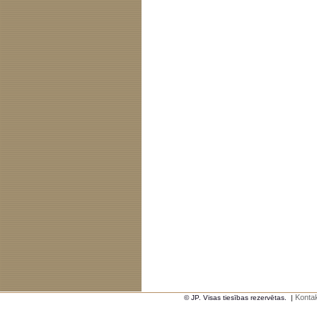
Kontak
© JP. Visas tiesības rezervētas.
|