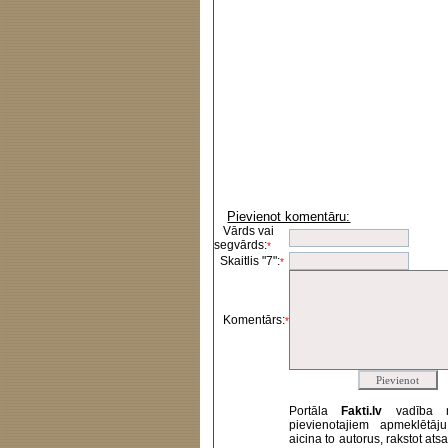
Pievienot komentāru:
Vārds vai
segvārds:
*
Skaitlis "7":
*
Komentārs:
*
Portāla
Fakti.lv
vadība 
pievienotajiem apmeklētāj
aicina to autorus, rakstot at