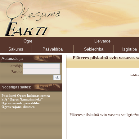
Ogre
Lielvārde
Sākums
Pašvaldība
Sabiedrība
Izglītība
Plāteres pilskalnā svin vasaras s
Autorizācija
Lietotājs:
Parole:
Public
Noderīgas saites:
Pasākumi Ogres kultūras centrā
SIA "Ogres Namsaimnieks"
Ogres novada pašvaldība
Ogres rajona slimnīca
Plāteres pilskalnā svin vasaras saulgriežu