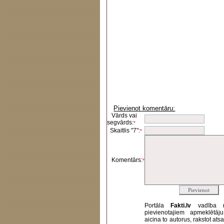
Pievienot komentāru:
Vārds vai
segvārds:
*
Skaitlis "7":
*
Komentārs:
*
Portāla
Fakti.lv
vadība 
pievienotajiem apmeklētāj
aicina to autorus, rakstot at