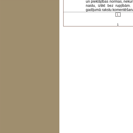
un pieklājības normas, nekur
naidu, iztikt bez rupjībām
gadījumā rakstu komentēšanas 
1.
1