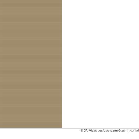
Kontak
© JP. Visas tiesības rezervētas.
|