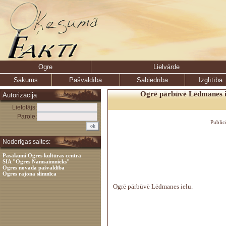
Ogre
Lielvārde
Sākums
Pašvaldība
Sabiedrība
Izglītība
Ogrē pārbūvē Lēdmanes ie
Autorizācija
Lietotājs:
Parole:
Public
Noderīgas saites:
Pasākumi Ogres kultūras centrā
SIA "Ogres Namsaimnieks"
Ogres novada pašvaldība
Ogres rajona slimnīca
Ogrē pārbūvē Lēdmanes ielu.