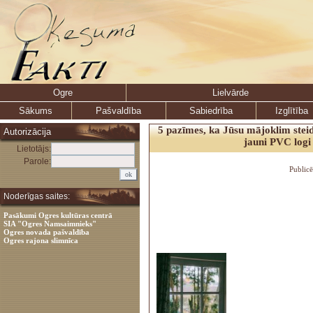
Ogre
Lielvārde
Sākums
Pašvaldība
Sabiedrība
Izglītība
5 pazīmes, ka Jūsu mājoklim stei
Autorizācija
jauni PVC logi
Lietotājs:
Parole:
Public
Noderīgas saites:
Pasākumi Ogres kultūras centrā
SIA "Ogres Namsaimnieks"
Ogres novada pašvaldība
Ogres rajona slimnīca