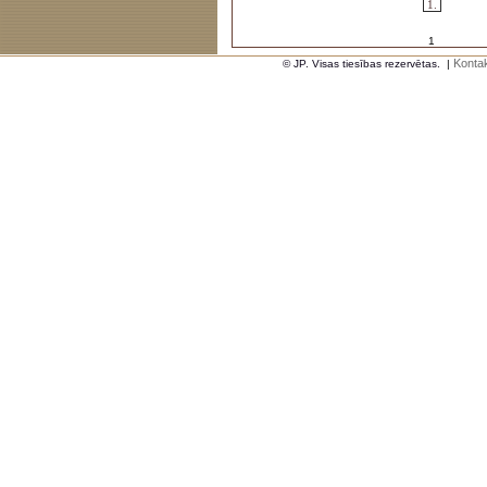
1.
1
Kontak
© JP. Visas tiesības rezervētas.
|