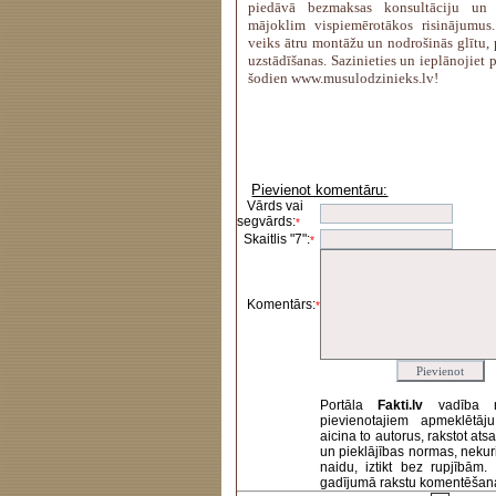
piedāvā bezmaksas konsultāciju un 
mājoklim vispiemērotākos risinājumus. 
veiks ātru montāžu un nodrošinās glītu, 
uzstādīšanas. Sazinieties un ieplānojiet 
šodien
www.musulodzinieks.lv
!
Pievienot komentāru:
Vārds vai
segvārds:
*
Skaitlis "7":
*
Komentārs:
*
Portāla
Fakti.lv
vadība 
pievienotajiem apmeklētāj
aicina to autorus, rakstot at
un pieklājības normas, nekur
naidu, iztikt bez rupjībām
gadījumā rakstu komentēšanas 