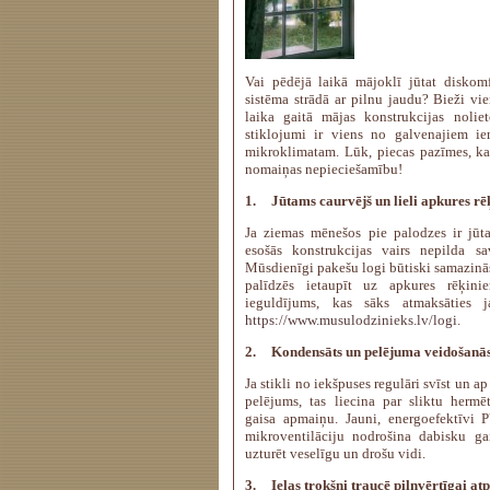
Vai pēdējā laikā mājoklī jūtat diskomf
sistēma strādā ar pilnu jaudu? Bieži v
laika gaitā mājas konstrukcijas noliet
stiklojumi ir viens no galvenajiem i
mikroklimatam. Lūk, piecas pazīmes, ka
nomaiņas nepieciešamību!
1.
Jūtams caurvējš un lieli apkures rē
Ja ziemas mēnešos pie palodzes ir jūta
esošās konstrukcijas vairs nepilda s
Mūsdienīgi pakešu logi būtiski samazinā
palīdzēs ietaupīt uz apkures rēķinie
ieguldījums, kas sāks atmaksāties 
https://www.musulodzinieks.lv/logi
.
2.
Kondensāts un pelējuma veidošanā
Ja stikli no iekšpuses regulāri svīst un a
pelējums, tas liecina par sliktu herm
gaisa apmaiņu. Jauni, energoefektīvi P
mikroventilāciju nodrošina dabisku ga
uzturēt veselīgu un drošu vidi.
3.
Ielas trokšņi traucē pilnvērtīgai at