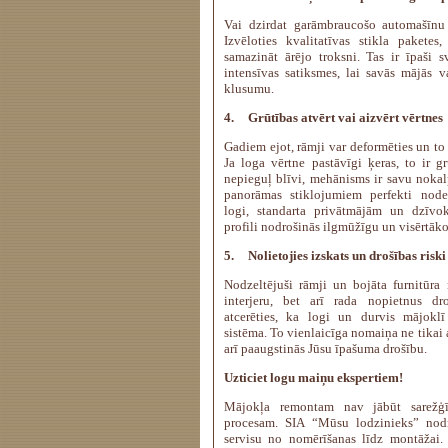
Vai dzirdat garāmbraucošo automašīnu
Izvēloties kvalitatīvas stikla paketes
samazināt ārējo troksni. Tas ir īpaši sv
intensīvas satiksmes, lai savās mājās 
klusumu.
4.
Grūtības atvērt vai aizvērt vērtnes
Gadiem ejot, rāmji var deformēties un to 
Ja loga vērtne pastāvīgi ķeras, to ir gr
nepieguļ blīvi, mehānisms ir savu nokal
panorāmas stiklojumiem perfekti noder
logi, standarta privātmājām un dzīvok
profili nodrošinās ilgmūžīgu un visērtāko
5.
Nolietojies izskats un drošības riski
Nodzeltējuši rāmji un bojāta furnitūra
interjeru, bet arī rada nopietnus dro
atcerēties, ka logi un durvis mājokl
sistēma. To vienlaicīga nomaiņa ne tikai 
arī paaugstinās Jūsu īpašuma drošību.
Uzticiet logu maiņu ekspertiem!
Mājokļa remontam nav jābūt sarežģ
procesam. SIA “Mūsu lodzinieks” nodr
servisu no nomērīšanas līdz montāžai. 