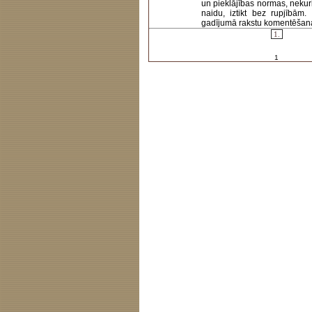
un pieklājības normas, nekur
naidu, iztikt bez rupjībām
gadījumā rakstu komentēšanas 
1.
1