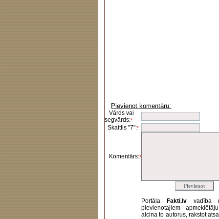
Pievienot komentāru:
Vārds vai
segvārds:
*
Skaitlis "7":
*
Komentārs:
*
Portāla
Fakti.lv
vadība 
pievienotajiem apmeklētāj
aicina to autorus, rakstot at