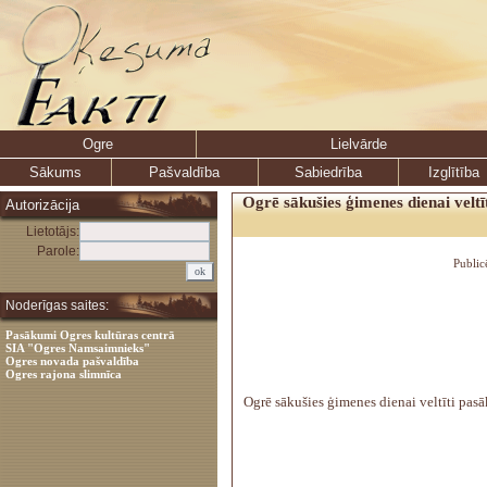
Ogre
Lielvārde
Sākums
Pašvaldība
Sabiedrība
Izglītība
Ogrē sākušies ģimenes dienai veltī
Autorizācija
Lietotājs:
Parole:
Public
Noderīgas saites:
Pasākumi Ogres kultūras centrā
SIA "Ogres Namsaimnieks"
Ogres novada pašvaldība
Ogres rajona slimnīca
Ogrē sākušies ģimenes dienai veltīti pas