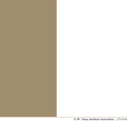
Kontak
© JP. Visas tiesības rezervētas.
|