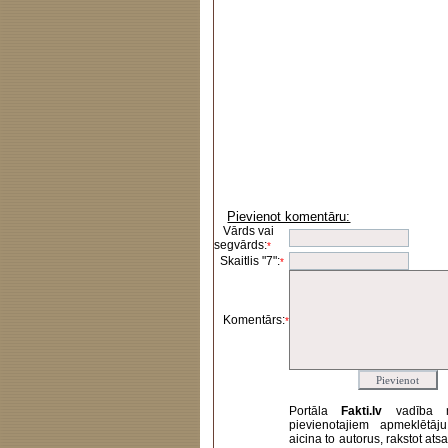
Pievienot komentāru:
Vārds vai
segvārds:
*
Skaitlis "7":
*
Komentārs:
*
Portāla
Fakti.lv
vadība 
pievienotajiem apmeklētāj
aicina to autorus, rakstot at