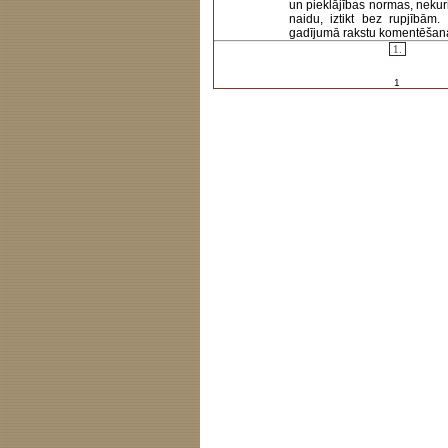
un pieklājības normas, nekur
naidu, iztikt bez rupjībām
gadījumā rakstu komentēšanas 
1.
1