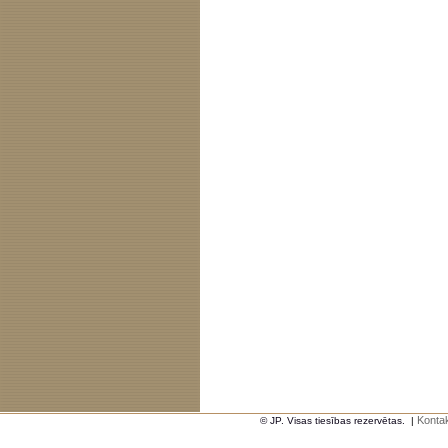
Kontak
© JP. Visas tiesības rezervētas.
|