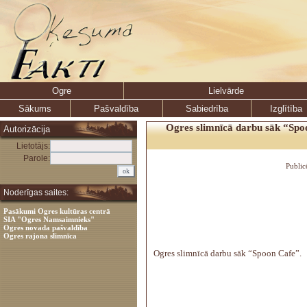
Ogre
Lielvārde
Sākums
Pašvaldība
Sabiedrība
Izglītība
Ogres slimnīcā darbu sāk “Spo
Autorizācija
Lietotājs:
Parole:
Public
Noderīgas saites:
Pasākumi Ogres kultūras centrā
SIA "Ogres Namsaimnieks"
Ogres novada pašvaldība
Ogres rajona slimnīca
Ogres slimnīcā darbu sāk “Spoon Cafe”.