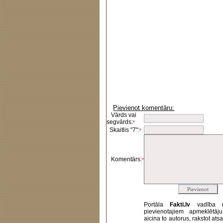
Pievienot komentāru:
Vārds vai
segvārds:
*
Skaitlis "7":
*
Komentārs:
*
Portāla
Fakti.lv
vadība 
pievienotajiem apmeklētāj
aicina to autorus, rakstot at