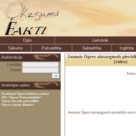
Ogre
Lielvārde
Sākums
Pašvaldība
Sabiedrība
Izglītība
Jaunais Ogres aizsargmols pierādīj
Autorizācija
(video)
Lietotājs:
Parole:
Public
Noderīgas saites:
Pasākumi Ogres kultūras centrā
SIA "Ogres Namsaimnieks"
Ogres novada pašvaldība
Ogres rajona slimnīca
Jaunais Ogres aizsargmols pierādījis savu 