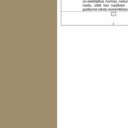
un pieklājības normas, nekur
naidu, iztikt bez rupjībām
gadījumā rakstu komentēšanas 
1.
1