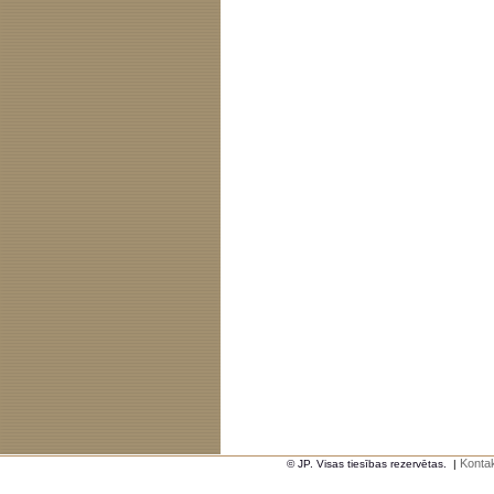
Kontak
© JP. Visas tiesības rezervētas.
|