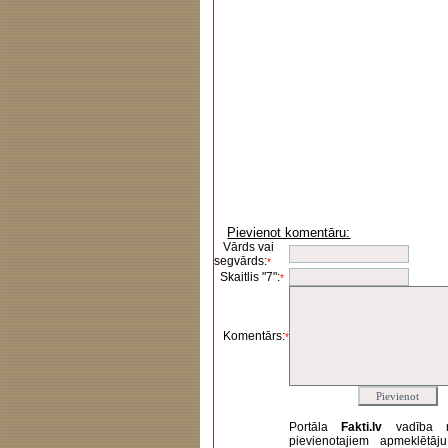
Pievienot komentāru:
Vārds vai
segvārds:
*
Skaitlis "7":
*
Komentārs:
*
Portāla
Fakti.lv
vadība 
pievienotajiem apmeklētāj