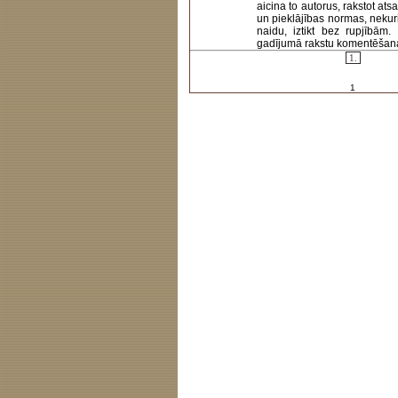
aicina to autorus, rakstot at
un pieklājības normas, nekur
naidu, iztikt bez rupjībām
gadījumā rakstu komentēšanas 
1.
1