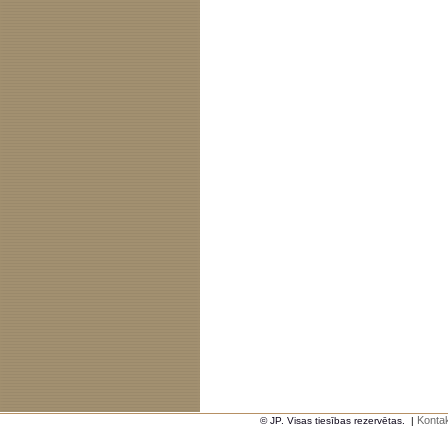
Kontak
© JP. Visas tiesības rezervētas.
|