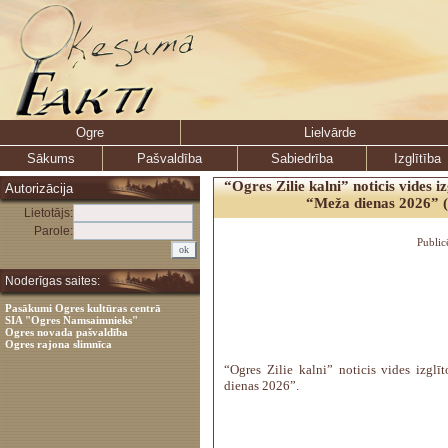
Ogre
Lielvārde
Sākums
Pašvaldība
Sabiedrība
Izglītība
“Ogres Zilie kalni” noticis vides 
Autorizācija
“Meža dienas 2026” (
Lietotājs:
Parole:
Public
Noderīgas saites:
Pasākumi Ogres kultūras centrā
SIA "Ogres Namsaimnieks"
Ogres novada pašvaldība
Ogres rajona slimnīca
“Ogres Zilie kalni” noticis vides izgl
dienas 2026”.