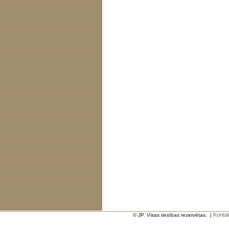
Kontak
© JP. Visas tiesības rezervētas.
|