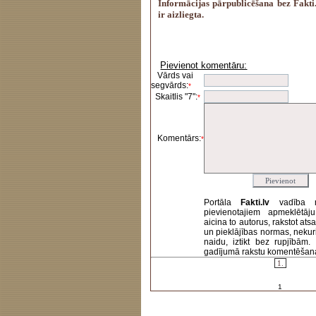
Informācijas pārpublicēšana bez Fakti.
ir aizliegta.
Pievienot komentāru:
Vārds vai
segvārds:
*
Skaitlis "7":
*
Komentārs:
*
Portāla
Fakti.lv
vadība 
pievienotajiem apmeklētāj
aicina to autorus, rakstot at
un pieklājības normas, nekur
naidu, iztikt bez rupjībām
gadījumā rakstu komentēšanas 
1.
1