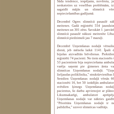
Šāda tendence, iespējams, novērota, jo
neskatoties uz veselības problēmām, iz
sagaidīt mājās un slimnīcā vēr
nepieciešamības gadījumā.
Decembrī Ogres slimnīcā pasaulē n
meitenes. Gadā reģistrēti 554 jaundz
meitenes un 301 zēns. Savukārt 1. janvārī
slimnīcā pasaulē nākusi meitenīte Lība
slimnīcā piedzimuši jau 7 mazuļi.
Decembrī Uzņemšanas nodaļā vērsušie
dienā, jeb mēneša laikā 1141. Īpaši da
bijušas aizvadītās brīvdienas. Piektd
reģistrēti 74 pacienti. No tiem stacionēts 
53 pacientiem bija nepieciešama ambulat
varēja saņemt pie ģimenes ārsta vai
slimnīcas Uzņemšanas nodaļā. “Uz
lieljaudas poliklīnika,” struktūrvienības
Sestdien Uzņemšanas nodaļā vērsās 66
stacionēti 16, bet 50 izrādījās ambulato
svētdien ķirurgs Uzņemšanas nodaļ
pacientus, šo darbu apvienojot ar plāno
Likumsakarīgi, ambulatori aprūpē
Uzņemšanas nodaļā var nākties gaidīt
“Prioritāra Uzņemšanas nodaļā ir n
palīdzība,” uzsver slimnīcas vadītājs.