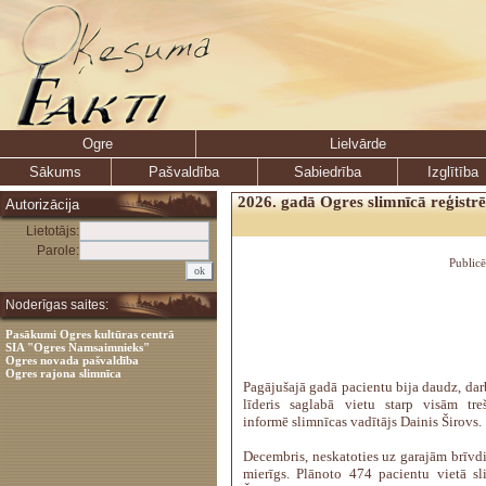
Ogre
Lielvārde
Sākums
Pašvaldība
Sabiedrība
Izglītība
2026. gadā Ogres slimnīcā reģistrē
Autorizācija
Lietotājs:
Parole:
Public
Noderīgas saites:
Pasākumi Ogres kultūras centrā
SIA "Ogres Namsaimnieks"
Ogres novada pašvaldība
Ogres rajona slimnīca
Pagājušajā gadā pacientu bija daudz, darbs
līderis saglabā vietu starp visām tr
informē slimnīcas vadītājs Dainis Širovs.
Decembris, neskatoties uz garajām brīvdi
mierīgs. Plānoto 474 pacientu vietā s